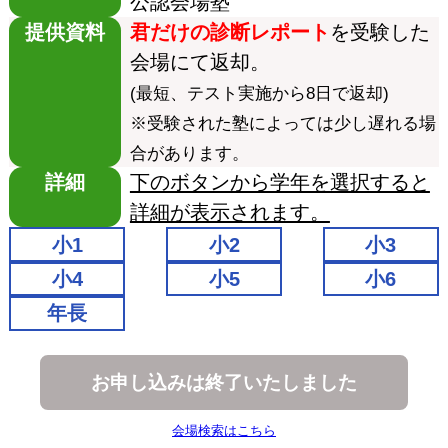
公認会場塾
提供資料
君だけの診断レポート
を受験した
会場にて返却。
(最短、テスト実施から8日で返却)
※受験された塾によっては少し遅れる場
合があります。
詳細
下のボタンから学年を選択すると
詳細が表示されます。
小1
小2
小3
小4
小5
小6
年長
お申し込みは終了いたしました
会場検索はこちら