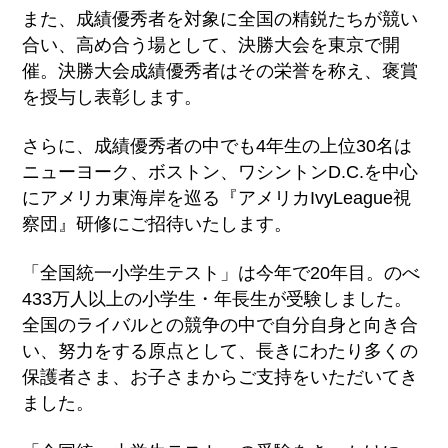
また、成績優秀者を対象に全国の精鋭たちが競い
合い、高め合う場として、決勝大会を東京で開
催。決勝大会成績優秀者はその栄誉を称え、褒賞
を授与し表彰します。
さらに、成績優秀者の中でも4年生の上位30名は
ニューヨーク、ボストン、ワシントンD.C.を中心
にアメリカ東海岸を巡る『アメリカIvyLeague視
察団』研修にご招待いたします。
「全国統一小学生テスト」は今年で20年目。のべ
433万人以上の小学生・年長生が受験しました。
全国のライバルとの競争の中で自分自身と向き合
い、努力をする原点として、長きにわたり多くの
保護者さま、お子さまからご支持をいただいてき
ました。