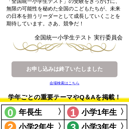
「全国統一小学生テスト」の受験をきっかけに、
無限の可能性を秘めた全国のこどもたちが、未来
の日本を担うリーダーとして成長していくことを
期待しています。さあ、競争だ！
全国統一小学生テスト 実行委員会
お申し込みは終了いたしました
会場検索はこちら
学年ごとの重要テーマやQ＆Aを掲載！
0
1
年長生
小学1年生
2
3
小学2年生
小学3年生