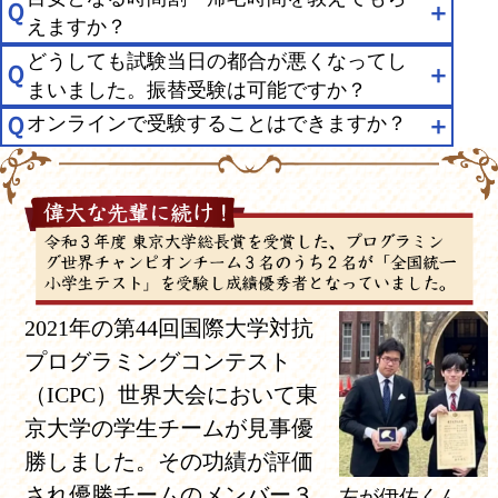
Ｑ
＋
えますか？
どうしても試験当日の都合が悪くなってし
Ｑ
＋
まいました。振替受験は可能ですか？
Ｑ
オンラインで受験することはできますか？
＋
2021年の第44回国際大学対抗
プログラミングコンテスト
（ICPC）世界大会において東
京大学の学生チームが見事優
勝しました。その功績が評価
され優勝チームのメンバー３
左が伊佐くん