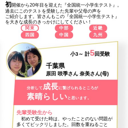
初
開催から20年目を迎えた『全国統一小学生テスト』。
過去にこのテストを受験した先輩や父母の声を
ご紹介します。皆さんもこの『全国統一小学生テスト』
を大きな成長のきっかけにしてください！
関東
中部
近畿
四国
中国
九州
5
小3～ 計
回受験
千葉県
原田 咲季さん
奈美さん
(母)
成長
分析して
に繋げられるところが
素晴らしい
と思います。
先輩受験生から
初めて受けた時は、やったことのない問題が
多くてビックリしました。回数を重ねるごと