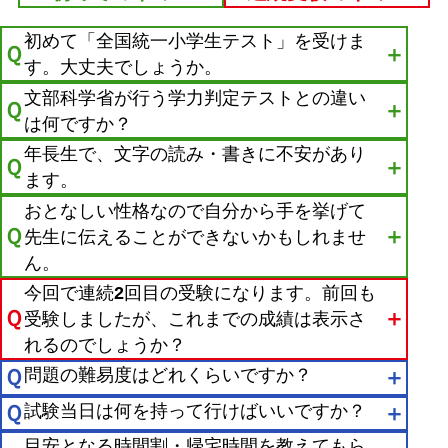
初めて「全国統一小学生テスト」を受けま
Ｑ
＋
す。大丈夫でしょうか。
文部科学省が行う学力判定テストとの違い
Ｑ
＋
は何ですか？
年長生で、文字の読み・書きに不安があり
Ｑ
＋
ます。
おとなしい性格なので自分から手を挙げて
Ｑ
＋
先生に伝えることができないかもしれませ
ん。
今回で連続2回目の受験になります。前回も
Ｑ
＋
受験しましたが、これまでの成績は表示さ
れるのでしょうか？
Ｑ
問題の難易度はどれくらいですか？
＋
Ｑ
試験当日は何を持って行けばいいですか？
＋
目安となる時間割・帰宅時間を教えてもら