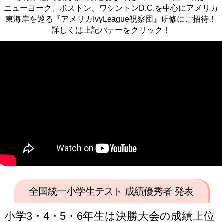
ニューヨーク、ボストン、ワシントンD.C.を中心にアメリカ
東海岸を巡る『アメリカIvyLeague視察団』研修にご招待！
詳しくは上記バナーをクリック！
全国統一小学生テスト 成績優秀者 発表
小学3・4・5・6年生は決勝大会の成績上位