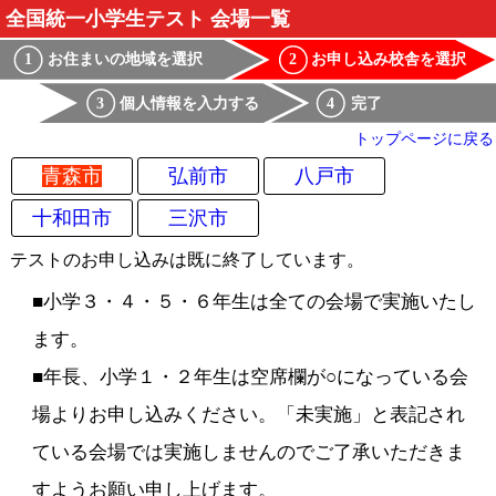
全国統一小学生テスト 会場一覧
お住まいの地域を選択
お申し込み校舎を選択
1
2
個人情報を入力する
完了
3
4
トップページに戻る
青森市
弘前市
八戸市
十和田市
三沢市
テストのお申し込みは既に終了しています。
■小学３・４・５・６年生は全ての会場で実施いたし
ます。
■年長、小学１・２年生は空席欄が○になっている会
場よりお申し込みください。「未実施」と表記され
ている会場では実施しませんのでご了承いただきま
すようお願い申し上げます。