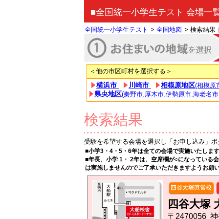
■全国統一小学生テスト 会場一
全国統一小学生テスト
>
全国地図
>
検索結果
＜他の市区町村を選択する＞
横浜市
川崎市
相模原地区
(相模原
県央地区
(秦野市,厚木市,伊勢原市,海老名市
検索結果
受験を希望する会場を選択し「お申し込み」ボ
■小学3・4・5・6年は全ての会場で実施いたしま
■年長、小学 1・ 2年は、空席欄が○になってい
は実施しませんのでご了承いただきますようお願
四谷大塚 
〒247005