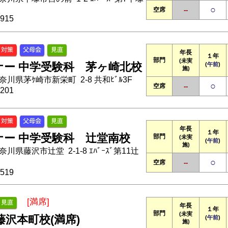
○
空席
--
915
年長
１年
部門
(未実
ナー 中学受験科 茅ヶ崎北校
(
午前
)
施)
 神奈川県茅ｹ崎市新栄町 2-8 共和ﾋﾞﾙ3F
○
空席
--
201
年長
１年
ナー 中学受験科 辻堂南校
部門
(未実
(
午前
)
施)
神奈川県藤沢市辻堂 2-1-8 ｴﾊﾞｰｽﾞ第11辻
○
空席
--
519
[満席]
年長
１年
部門
(未実
藤沢本町校(満席)
(
午前
)
施)