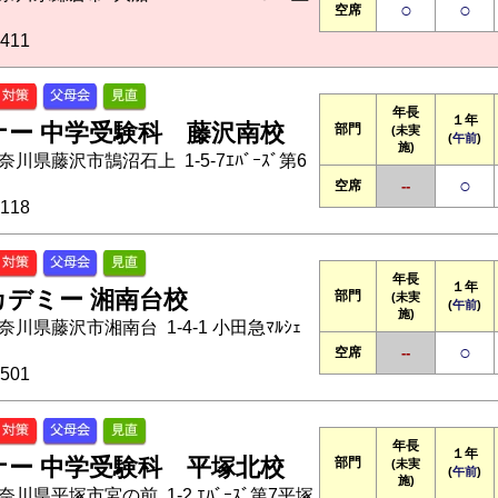
○
○
空席
411
年長
１年
ナー 中学受験科 藤沢南校
部門
(未実
(
午前
)
施)
神奈川県藤沢市鵠沼石上 1-5-7ｴﾊﾞｰｽﾞ第6
○
空席
--
118
年長
１年
カデミー 湘南台校
部門
(未実
(
午前
)
施)
神奈川県藤沢市湘南台 1-4-1 小田急ﾏﾙｼｪ
○
空席
--
501
年長
１年
ナー 中学受験科 平塚北校
部門
(未実
(
午前
)
施)
神奈川県平塚市宮の前 1-2 ｴﾊﾞｰｽﾞ第7平塚