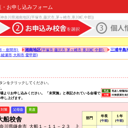
覧・お申し込みフォーム
(神奈川県湘南地区(平塚市,藤沢市,茅ヶ崎市,寒川町,中郡))
湘南地区
三浦半島
市・座間市)
(平塚市,藤沢市,茅ヶ崎市,寒川町,中郡)
,綾瀬市,大和市,愛甲郡)
タンをクリックしてください。
す。
る会場よりお申し込みください。 「未実施」と表記されている会場で
い申し上げます。
年長
１年
大船校舎
部門
(
午前
)
(
午前
)
6 神奈川県鎌倉市 大船１－１１－２３ 上