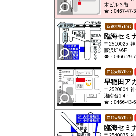
木ビル３階
☎：0467-47-3
臨海セミ
〒2510025 
藤沢ﾋﾞﾙ6F
☎：0466-29-7
早稲田ア
〒2520804 
湘南台1 4F
☎：0466-43-6
臨海セミ
〒2540035 