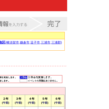
地区
(横須賀市,鎌倉市,逗子市,三浦市,三浦郡)
２年
３年
４年
５年
６年
(
午前
)
(
午前
)
(
午前
)
(
午前
)
(
午前
)