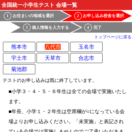
全国統一小学生テスト 会場一覧
お住まいの地域を選択
お申し込み校舎を選択
1
2
個人情報を入力する
完了
3
4
トップページに戻る
熊本市
八代市
玉名市
宇土市
天草市
合志市
菊池郡
テストのお申し込みは既に終了しています。
■小学３・４・５・６年生は全ての会場で実施いたし
ます。
■年長、小学１・２年生は空席欄が○になっている会
場よりお申し込みください。「未実施」と表記され
ている会場では実施しませんのでご了承いただきま