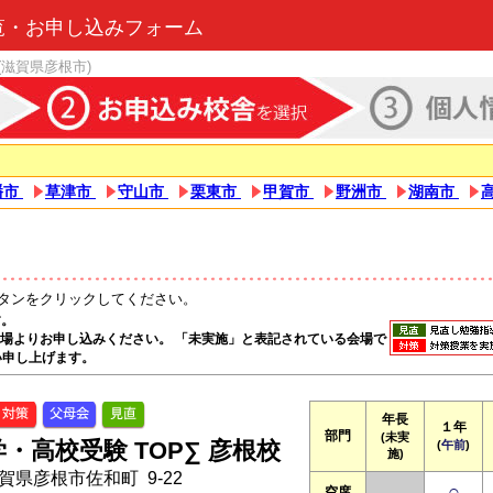
覧・お申し込みフォーム
(滋賀県彦根市)
幡市
草津市
守山市
栗東市
甲賀市
野洲市
湖南市
タンをクリックしてください。
す。
る会場よりお申し込みください。 「未実施」と表記されている会場で
い申し上げます。
年長
１年
部門
(未実
・高校受験 TOP∑ 彦根校
(
午前
)
施)
 滋賀県彦根市佐和町 9-22
○
空席
--