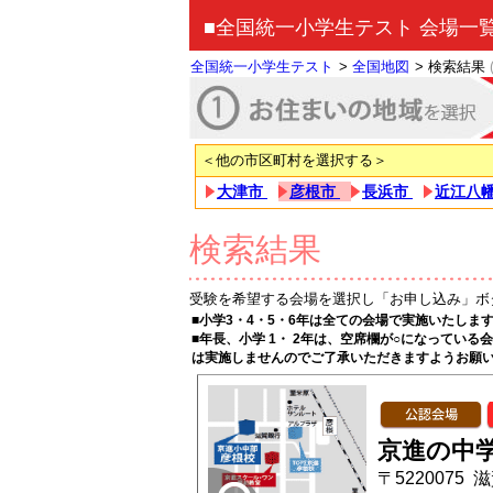
■全国統一小学生テスト 会場一
全国統一小学生テスト
>
全国地図
>
検索結果
＜他の市区町村を選択する＞
大津市
彦根市
長浜市
近江八
検索結果
受験を希望する会場を選択し「お申し込み」ボ
■小学3・4・5・6年は全ての会場で実施いたしま
■年長、小学 1・ 2年は、空席欄が○になってい
は実施しませんのでご了承いただきますようお願
京進の中学
〒5220075