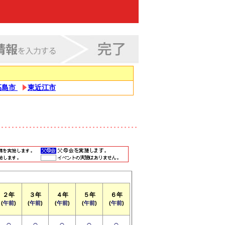
高島市
東近江市
２年
３年
４年
５年
６年
(
午前
)
(
午前
)
(
午前
)
(
午前
)
(
午前
)
○
○
○
○
○