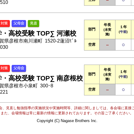
510
年長
１年
部門
(未実
・高校受験 TOP∑ 河瀬校
(
午前
)
施)
 滋賀県彦根市南川瀬町 1520-2蓮沼ﾋﾞﾙ
○
空席
--
030
年長
１年
部門
(未実
・高校受験 TOP∑ 南彦根校
(
午前
)
施)
 滋賀県彦根市小泉町 300ｰ8
○
空席
--
221
会、見直し勉強指導の実施状況や実施時間等、詳細に関しましては、各会場に直接
また、会場情報は常に最新の情報に更新されております。その旨ご了承ください。
Copyright (C) Nagase Brothers Inc.