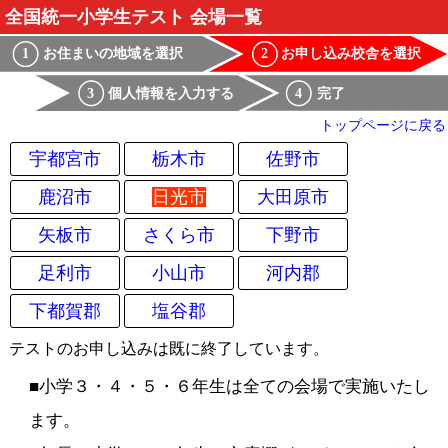
全国統一小学生テスト 会場一覧
お住まいの地域を選択
お申し込み校舎を選択
1
2
個人情報を入力する
完了
3
4
トップページに戻る
宇都宮市
栃木市
佐野市
鹿沼市
日光市
大田原市
矢板市
さくら市
下野市
足利市
小山市
河内郡
下都賀郡
塩谷郡
テストのお申し込みは既に終了しています。
■小学３・４・５・６年生は全ての会場で実施いたし
ます。