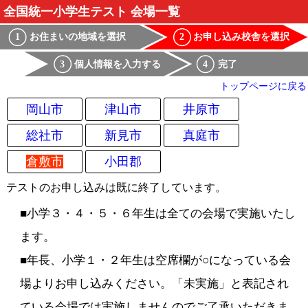
全国統一小学生テスト 会場一覧
お住まいの地域を選択
お申し込み校舎を選択
1
2
個人情報を入力する
完了
3
4
トップページに戻る
岡山市
津山市
井原市
総社市
新見市
真庭市
倉敷市
小田郡
テストのお申し込みは既に終了しています。
■小学３・４・５・６年生は全ての会場で実施いたし
ます。
■年長、小学１・２年生は空席欄が○になっている会
場よりお申し込みください。「未実施」と表記され
ている会場では実施しませんのでご了承いただきま