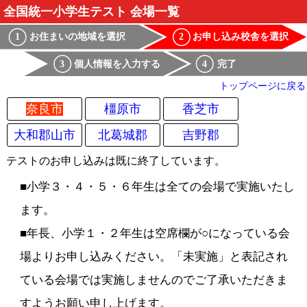
全国統一小学生テスト 会場一覧
お住まいの地域を選択
お申し込み校舎を選択
1
2
個人情報を入力する
完了
3
4
トップページに戻る
奈良市
橿原市
香芝市
大和郡山市
北葛城郡
吉野郡
テストのお申し込みは既に終了しています。
■小学３・４・５・６年生は全ての会場で実施いたし
ます。
■年長、小学１・２年生は空席欄が○になっている会
場よりお申し込みください。「未実施」と表記され
ている会場では実施しませんのでご了承いただきま
すようお願い申し上げます。