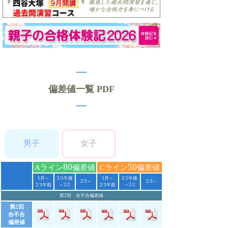
偏差値一覧 PDF
男子
女子
80
50
Aライン
偏差値
Cライン
偏差値
1月～
2/1午後
1月～
2/1午後
2/3～
2/3～
2/1午前
～2/2
2/1午前
～2/2
第2回 合不合偏差値
第2回
合不合
偏差値