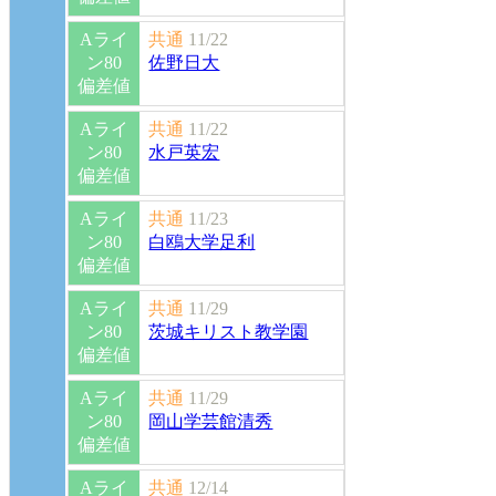
Aライ
共通
11/22
ン80
佐野日大
偏差値
Aライ
共通
11/22
ン80
水戸英宏
偏差値
Aライ
共通
11/23
ン80
白鴎大学足利
偏差値
Aライ
共通
11/29
ン80
茨城キリスト教学園
偏差値
Aライ
共通
11/29
ン80
岡山学芸館清秀
偏差値
Aライ
共通
12/14