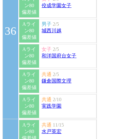
ン80
佼成学園女子
偏差値
Aライ
男子
2/5
36
ン80
城西川越
偏差値
Aライ
女子
2/5
ン80
和洋国府台女子
偏差値
Aライ
共通
2/5
ン80
鎌倉国際文理
偏差値
Aライ
共通
2/10
ン80
実践学園
偏差値
Aライ
共通
11/15
ン80
水戸英宏
偏差値