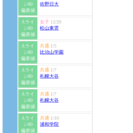
ン80
佐野日大
偏差値
Aライ
女子
12/20
ン80
松山東雲
偏差値
Aライ
共通
1/5
ン80
比治山学園
偏差値
Aライ
共通
1/7
ン80
札幌大谷
偏差値
Aライ
共通
1/7
ン80
札幌大谷
偏差値
Aライ
共通
1/10
ン80
浦和学院
偏差値