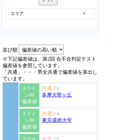
エリア
並び順
※下記偏差値は、第2回 合不合判定テスト
偏差値を参照しています。
「共通」・・・男女共通で偏差値を算出し
ています。
Aライ
共通
2/4
ン80
多摩大聖ヶ丘
偏差値
Aライ
共通
2/4
ン80
東京成徳大学
偏差値
Aライ
女子
2/5