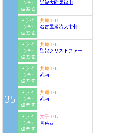
ン80
近畿大附属福山
偏差値
Aライ
共通
1/11
ン80
名古屋経済大市邨
偏差値
Aライ
共通
1/12
ン80
聖隷クリストファー
偏差値
Aライ
共通
1/12
ン80
武南
偏差値
Aライ
共通
1/12
35
ン80
武南
偏差値
Aライ
女子
1/17
ン80
育英西
偏差値