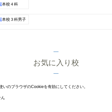
園
本校４科
園
本校３科男子
お気に入り校
いのブラウザのCookieを有効にしてください。
せん