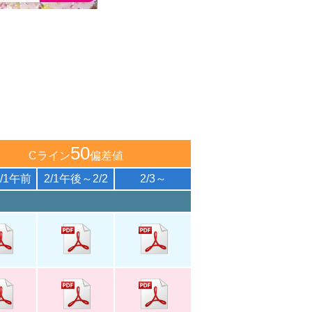
50
Cライン
偏差値
/1午前
2/1午後～2/2
2/3～