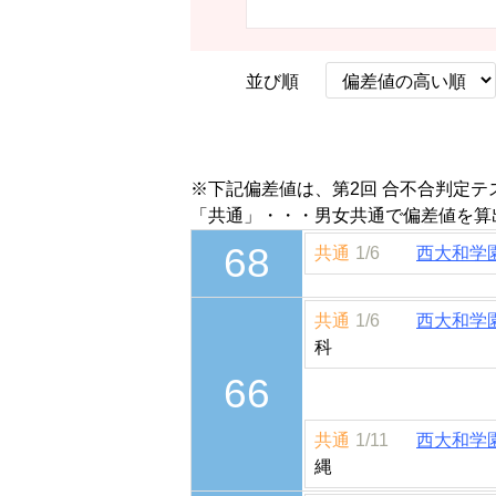
並び順
※下記偏差値は、第2回 合不合判定
「共通」・・・男女共通で偏差値を算
68
共通
1/6
西大和学
共通
1/6
西大和学
科
66
共通
1/11
西大和学
縄