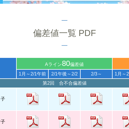
偏差値一覧 PDF
80
Aライン
偏差値
1月～2/1午前
2/1午後～2/2
2/3～
1月～2
第2回 合不合偏差値
男子
女子