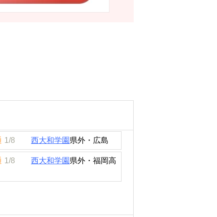
通
1/8
西大和学園
県外・広島
通
1/8
西大和学園
県外・福岡高