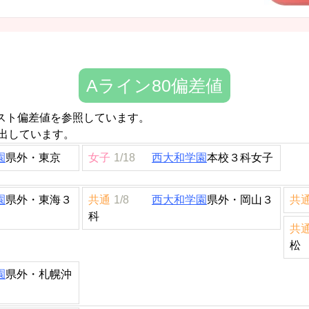
Aライン80偏差値
テスト偏差値を参照しています。
出しています。
園
県外・東京
女子
1/18
西大和学園
本校３科女子
園
県外・東海３
共通
1/8
西大和学園
県外・岡山３
共
科
共
松
園
県外・札幌沖