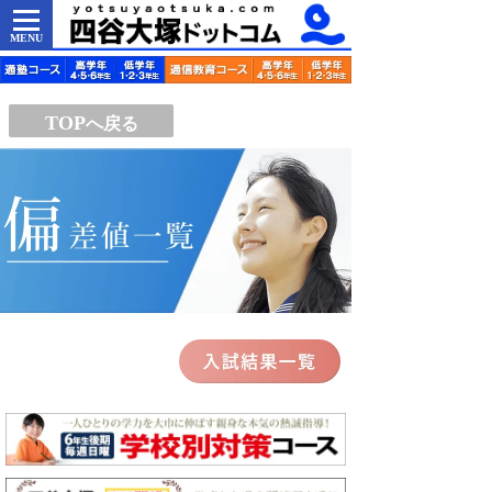
MENU
TOP
へ戻る