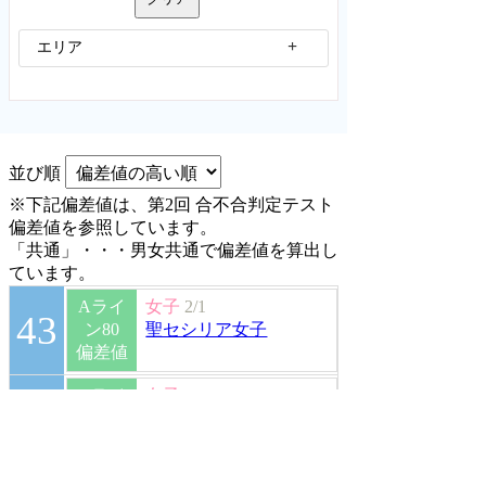
エリア
並び順
※下記偏差値は、第2回 合不合判定テスト
偏差値を参照しています。
「共通」・・・男女共通で偏差値を算出し
ています。
Aライ
女子
2/1
43
ン80
聖セシリア女子
偏差値
Aライ
女子
2/2
ン80
聖セシリア女子
偏差値
41
Aライ
女子
2/3