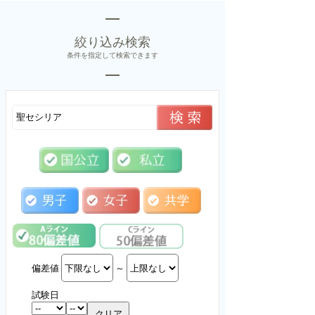
絞り込み検索
条件を指定して検索できます
偏差値
～
試験日