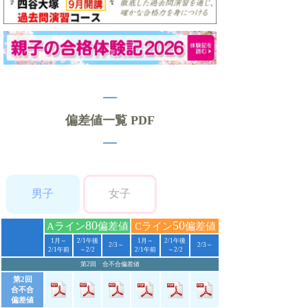
偏差値一覧 PDF
男子
女子
80
50
Aライン
偏差値
Cライン
偏差値
1月～
2/1午後
1月～
2/1午後
2/3～
2/3～
2/1午前
～2/2
2/1午前
～2/2
第2回 合不合偏差値
第2回
合不合
偏差値