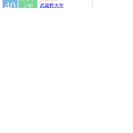
40
ン80
武蔵野大学
偏差値
Aライ
共通
2/1
ン80
武蔵野大学
偏差値
Aライ
共通
2/1
38
ン80
武蔵野大学
偏差値
Aライ
共通
2/2
ン80
武蔵野大学
偏差値
検索結果は6件です。
1
お気に入り校