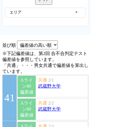
エリア
並び順
※下記偏差値は、第2回 合不合判定テスト
偏差値を参照しています。
「共通」・・・男女共通で偏差値を算出し
ています。
Aライ
共通
2/1
ン80
武蔵野大学
偏差値
41
Aライ
共通
2/2
ン80
武蔵野大学
偏差値
Aライ
共通
2/3