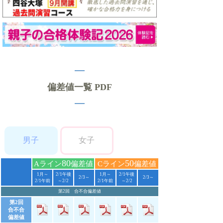
偏差値一覧 PDF
男子
女子
80
50
Aライン
偏差値
Cライン
偏差値
1月～
2/1午後
1月～
2/1午後
2/3～
2/3～
2/1午前
～2/2
2/1午前
～2/2
第2回 合不合偏差値
第2回
合不合
偏差値