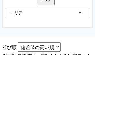
エリア
並び順
※下記偏差値は、第2回 合不合判定テスト
偏差値を参照しています。
「共通」・・・男女共通で偏差値を算出し
ています。
Aライ
共通
12/6
63
ン80
千葉県立東葛飾
偏差値
検索結果は1件です。
1