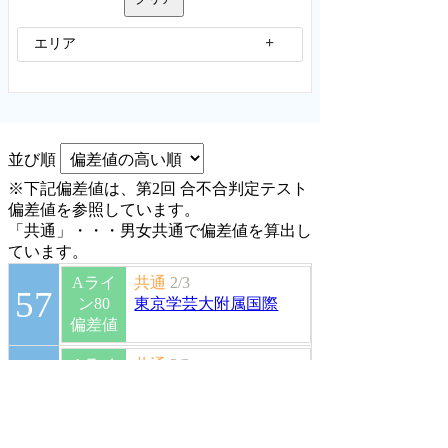
エリア
並び順
※下記偏差値は、第2回 合不合判定テスト
偏差値を参照しています。
「共通」・・・男女共通で偏差値を算出し
ています。
Aライ
共通
2/3
57
ン80
東京学芸大附属国際
偏差値
Aライ
共通
2/3
54
ン80
東京学芸大附属世田谷
偏差値
Aライ
共通
2/3