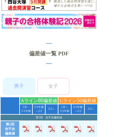
偏差値一覧 PDF
男子
女子
80
50
Aライン
偏差値
Cライン
偏差値
1月～
2/1午後
1月～
2/1午後
2/3～
2/3～
2/1午前
～2/2
2/1午前
～2/2
第2回 合不合偏差値
第2回
合不合
偏差値