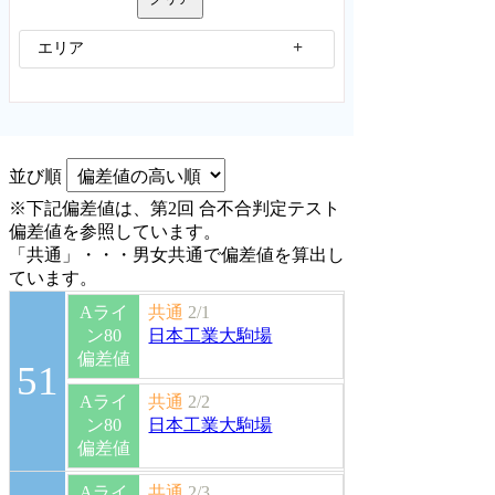
エリア
並び順
※下記偏差値は、第2回 合不合判定テスト
偏差値を参照しています。
「共通」・・・男女共通で偏差値を算出し
ています。
Aライ
共通
2/1
ン80
日本工業大駒場
偏差値
51
Aライ
共通
2/2
ン80
日本工業大駒場
偏差値
Aライ
共通
2/3