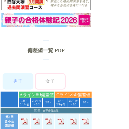
偏差値一覧 PDF
男子
女子
80
50
Aライン
偏差値
Cライン
偏差値
1月～
2/1午後
1月～
2/1午後
2/3～
2/3～
2/1午前
～2/2
2/1午前
～2/2
第2回 合不合偏差値
第2回
合不合
偏差値