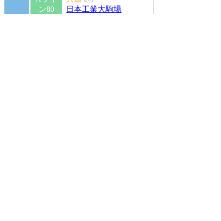
ン80
日本工業大駒場
偏差値
50
Aライ
共通
2/5
ン80
日本工業大駒場
偏差値
Aライ
共通
2/2
46
ン80
日本工業大駒場
偏差値
Aライ
共通
2/1
44
ン80
日本工業大駒場
偏差値
検索結果は6件です。
1
お気に入り校