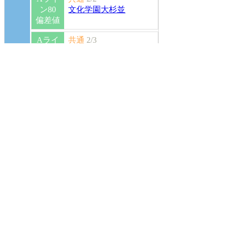
ン80
文化学園大杉並
偏差値
Aライ
共通
2/3
41
ン80
文化学園大杉並
偏差値
Aライ
共通
2/4
ン80
文化学園大杉並
偏差値
Aライ
共通
2/1
ン80
文化学園大杉並
偏差値
39
Aライ
共通
2/1
ン80
文化学園大杉並
偏差値
検索結果は7件です。
1