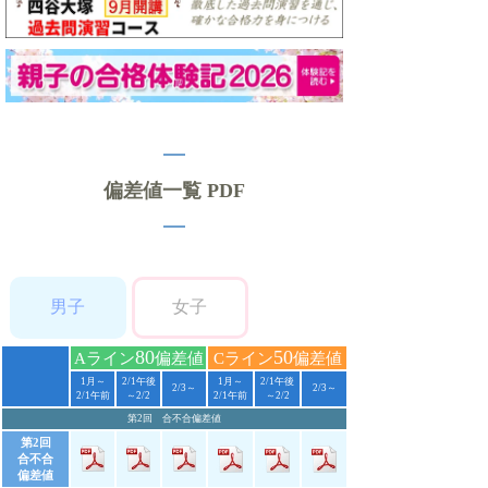
偏差値一覧 PDF
男子
女子
80
50
Aライン
偏差値
Cライン
偏差値
1月～
2/1午後
1月～
2/1午後
2/3～
2/3～
2/1午前
～2/2
2/1午前
～2/2
第2回 合不合偏差値
第2回
合不合
偏差値