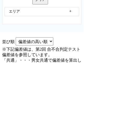
エリア
並び順
※下記偏差値は、第2回 合不合判定テスト
偏差値を参照しています。
「共通」・・・男女共通で偏差値を算出し
ています。
Aライ
共通
2/3
52
ン80
公文国際学園
偏差値
Aライ
共通
2/1
51
ン80
公文国際学園
偏差値
検索結果は2件です。