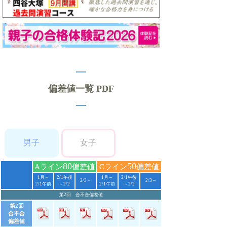
偏差値一覧 PDF
男子
女子
80
50
Aライン
偏差値
Cライン
偏差値
1月～
2/1午後
1月～
2/1午後
2/3～
2/3～
2/1午前
～2/2
2/1午前
～2/2
第2回 合不合偏差値
第2回
合不合
偏差値