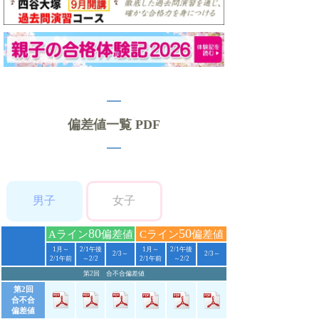
偏差値一覧 PDF
男子
女子
80
50
Aライン
偏差値
Cライン
偏差値
1月～
2/1午後
1月～
2/1午後
2/3～
2/3～
2/1午前
～2/2
2/1午前
～2/2
第2回 合不合偏差値
第2回
合不合
偏差値