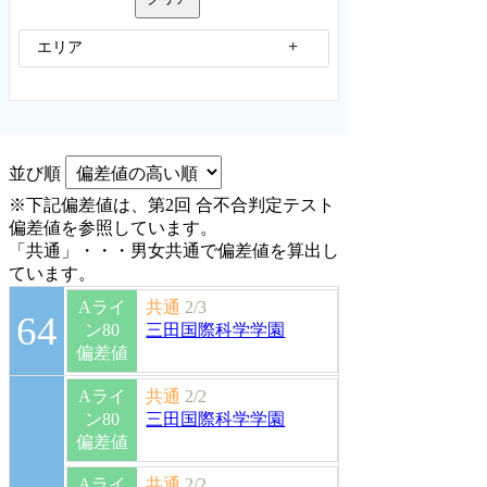
エリア
並び順
※下記偏差値は、第2回 合不合判定テスト
偏差値を参照しています。
「共通」・・・男女共通で偏差値を算出し
ています。
Aライ
共通
2/3
64
ン80
三田国際科学学園
偏差値
Aライ
共通
2/2
ン80
三田国際科学学園
偏差値
Aライ
共通
2/2