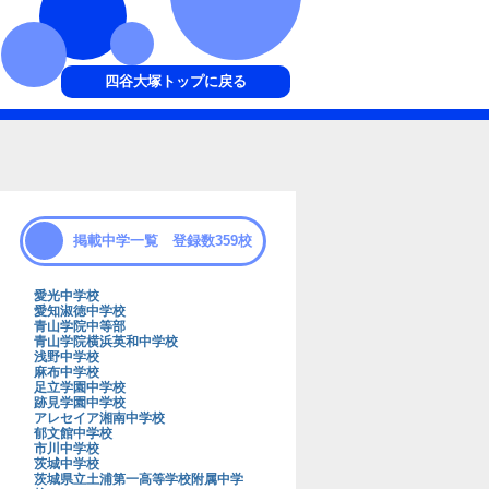
四谷大塚トップに戻る
掲載中学一覧 登録数359校
愛光中学校
愛知淑徳中学校
青山学院中等部
青山学院横浜英和中学校
浅野中学校
麻布中学校
足立学園中学校
跡見学園中学校
アレセイア湘南中学校
郁文館中学校
市川中学校
茨城中学校
茨城県立土浦第一高等学校附属中学