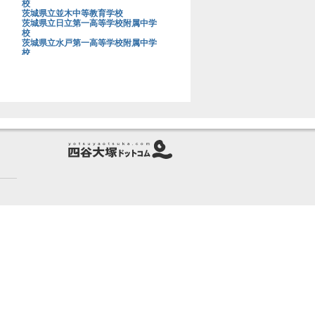
校
茨城県立並木中等教育学校
茨城県立日立第一高等学校附属中学
校
茨城県立水戸第一高等学校附属中学
校
茨城大学教育学部附属中学校
上野学園中学校
浦和明の星女子中学校
浦和実業学園中学校
青山学院大学系属浦和ルーテル学院
中学校
栄光学園中学校
穎明館中学校
江戸川学園取手中学校
江戸川女子中学校
桜蔭中学校
桜美林中学校
鷗友学園女子中学校
大阪星光学院中学校
大阪桐蔭中学校
大妻中学校
大妻多摩中学校
大妻中野中学校
大妻嵐山中学校
大宮開成中学校
岡山白陵中学校
お茶の水女子大学附属中学校
海城中学校
開成中学校
開智中学校
開智所沢中等教育学校