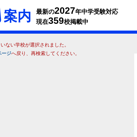
2027
案内
最新の
年中学受験対応
359
現在
校掲載中
ていない学校が選択されました。
ページ
へ戻り、再検索してください。