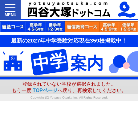
MENU
最新の2027年中学受験対応現在359校掲載中！
中学
案内
登録されていない学校が選択されました。
もう一度
TOPページ
へ戻り、再検索してください。
Copyright (C) Yotsuya Otsuka Inc. All Rights Reserved.