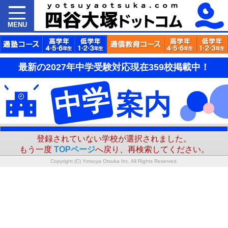
MENU
最新の2027年中学受験対応現在359校掲載中！
中学
案内
登録されていない学校が選択されました。
もう一度
TOPページ
へ戻り、再検索してください。
Copyright (C) Yotsuya Otsuka Inc. All Rights Reserved.