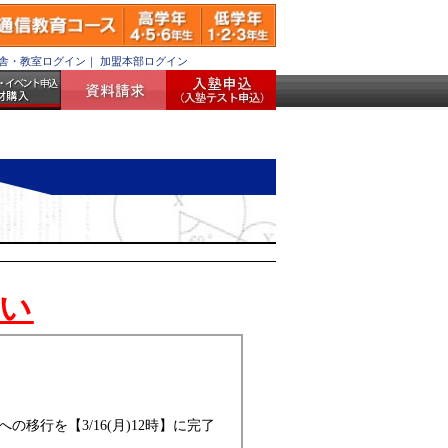
舎・教室ログイン
｜
加盟本部ログイン
願い
行を【3/16(月)12時】に完了