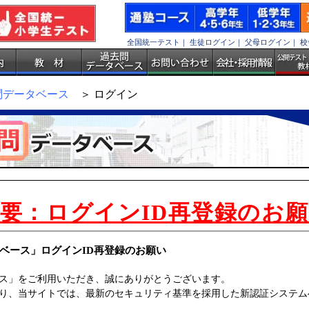
全国統一テスト
｜
生徒ログイン
｜
父母ログイン
｜
校
問データベース
＞ ログイン
要：ログインID再登録のお
ベース」ログインID再登録のお願い
ス」をご利用いただき、誠にありがとうございます。
、当サイトでは、最新のセキュリティ基準を採用した新認証システムへの移